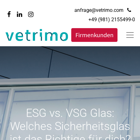
anfrage@vetrimo.com
+49 (981) 2155499-0
Firmenkunden
ESG vs. VSG Glas:
Welches Sicherheitsglas
ist das Richtige für dich?