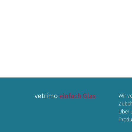
vetrimo
einfach Glas
Wir v
Zubeh
Über 
Produ