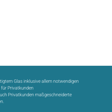
tigtem Glas inklusive allem notwendigen
 für Privatkunden
 auch Privatkunden maßgeschneiderte
en.