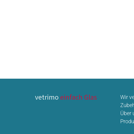
vetrimo
einfach Glas
Wir v
Zubeh
Über 
Produ