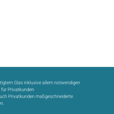
tigtem Glas inklusive allem notwendigen
 für Privatkunden
 auch Privatkunden maßgeschneiderte
en.