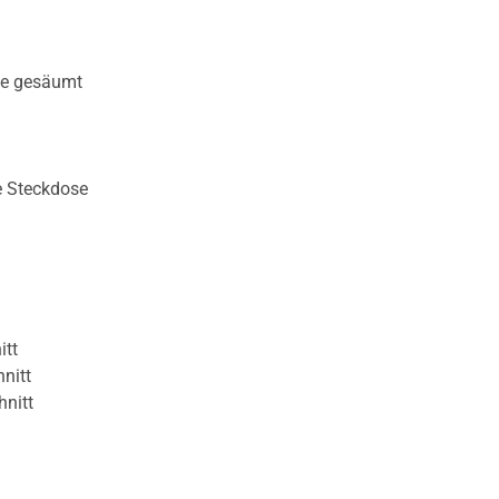
te gesäumt
e Steckdose
itt
nitt
hnitt