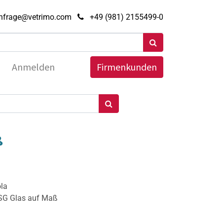
nfrage@vetrimo.com
+49 (981) 2155499-0
Anmelden
Firmenkunden
ß
ola
ESG Glas auf Maß