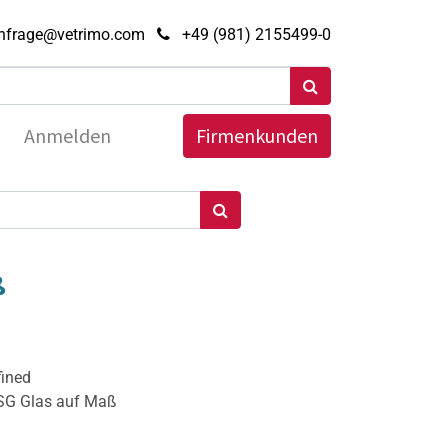
nfrage@vetrimo.com
+49 (981) 2155499-0
Anmelden
Firmenkunden
ß
fined
ESG Glas auf Maß