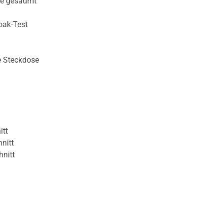
te gesäumt
oak-Test
e Steckdose
itt
nitt
hnitt