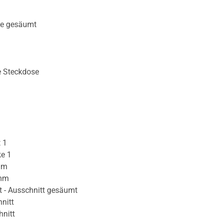
te gesäumt
e Steckdose
 1
ke 1
mm
 mm
t - Ausschnitt gesäumt
nitt
hnitt