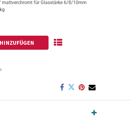
0° mattverchromt für Glasstärke 6/8/10mm
0kg
HINZUFÜGEN
n