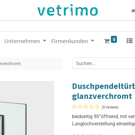
a
0
Unternehmen
Firmenkunden
nzverchromt
Duschpendeltür
glanzverchromt
(0 review)
beidseitig 90°öffnend, mit ver
Langlochverstellung einseiti