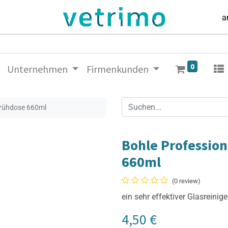
a
0
Unternehmen
Firmenkunden
Sprühdose 660ml
Bohle Profession
660ml
(0 review)
ein sehr effektiver Glasreinige
4,50
€