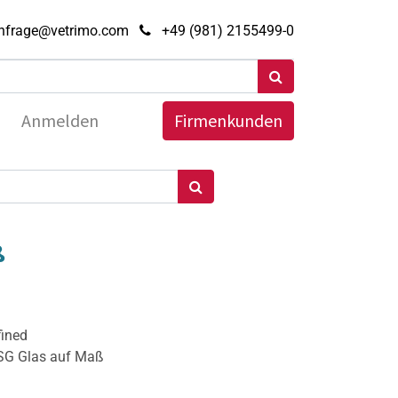
nfrage@vetrimo.com
+49 (981) 2155499-0
Anmelden
Firmenkunden
ß
fined
ESG Glas auf Maß