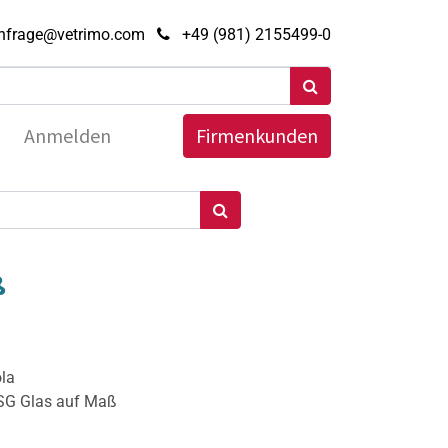
nfrage@vetrimo.com
+49 (981) 2155499-0
Anmelden
Firmenkunden
ß
ola
ESG Glas auf Maß