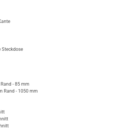
Kante
e Steckdose
 Rand - 85 mm
en Rand - 1050 mm
itt
nitt
hnitt