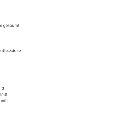
te gesäumt
e Steckdose
itt
nitt
hnitt