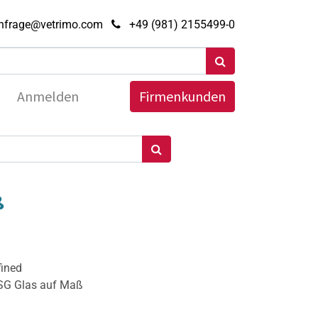
nfrage@vetrimo.com
+49 (981) 2155499-0
Anmelden
Firmenkunden
ß
fined
ESG Glas auf Maß