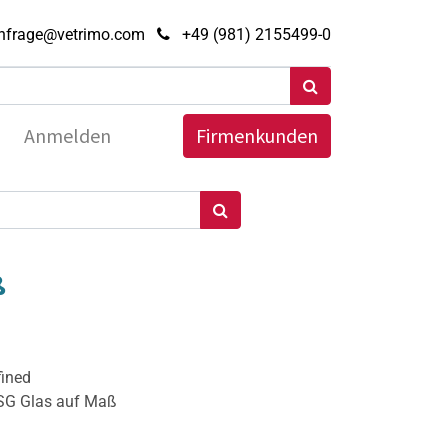
nfrage@vetrimo.com
+49 (981) 2155499-0
Anmelden
Firmenkunden
ß
fined
ESG Glas auf Maß