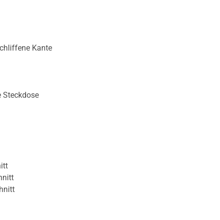
chliffene Kante
e Steckdose
itt
nitt
hnitt