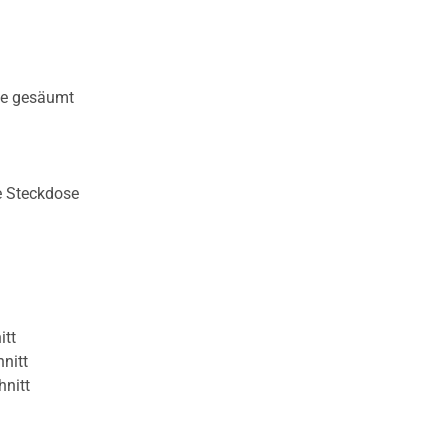
te gesäumt
e Steckdose
itt
nitt
hnitt