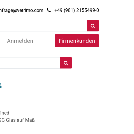
nfrage@vetrimo.com
+49 (981) 2155499-0
Anmelden
Firmenkunden
ß
fined
ESG Glas auf Maß