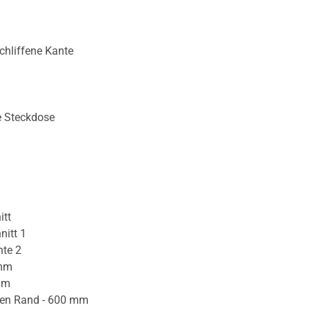
chliffene Kante
e Steckdose
itt
nitt 1
nte 2
 mm
mm
ren Rand - 600 mm