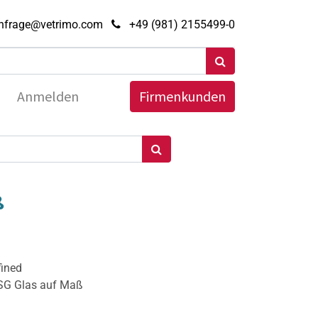
nfrage@vetrimo.com
+49 (981) 2155499-0
Anmelden
Firmenkunden
ß
fined
ESG Glas auf Maß