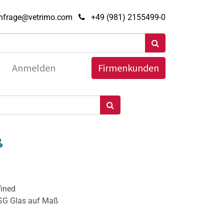
nfrage@vetrimo.com
+49 (981) 2155499-0
Anmelden
Firmenkunden
ß
fined
ESG Glas auf Maß