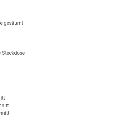
te gesäumt
e Steckdose
itt
nitt
hnitt