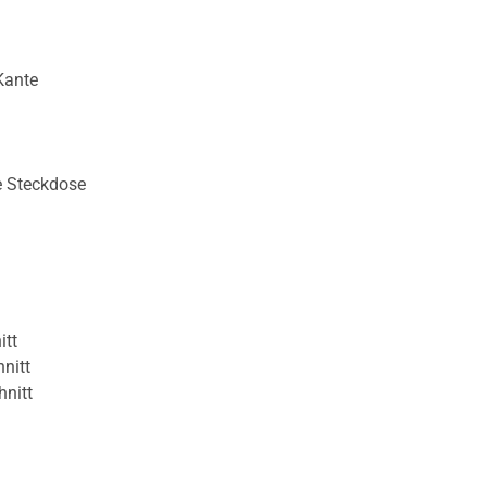
Kante
e Steckdose
itt
nitt
hnitt