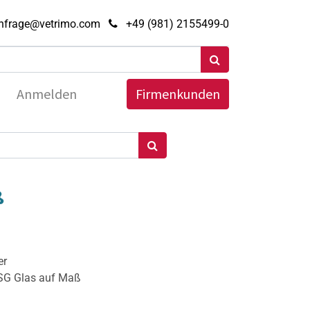
nfrage@vetrimo.com
+49 (981) 2155499-0
Anmelden
Firmenkunden
ß
er
ESG Glas auf Maß