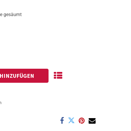
te gesäumt
HINZUFÜGEN
n