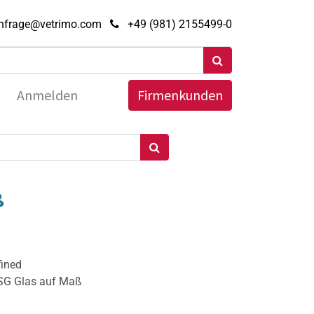
nfrage@vetrimo.com
+49 (981) 2155499-0
Anmelden
Firmenkunden
ß
fined
ESG Glas auf Maß