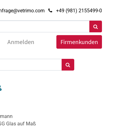
nfrage@vetrimo.com
+49 (981) 2155499-0
Anmelden
Firmenkunden
ß
ermann
ESG Glas auf Maß