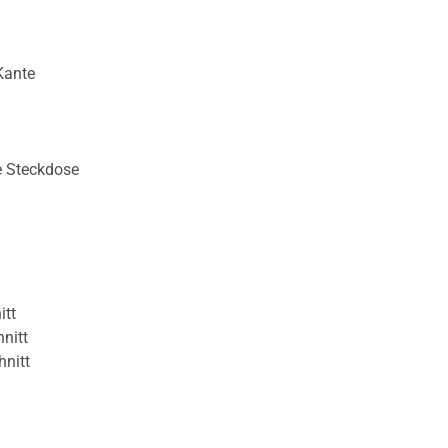
Kante
e Steckdose
itt
nitt
hnitt